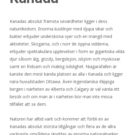
Kanadas absolut främsta sevärdheter ligger i dess
naturrikedom. Enorma kustlinjer med djupa vikar och
bukter erbjuder undersköna vyer och en mängd med
aktiviteter. Skogarna, och i norr de öppna vidderna,
erbjuder spektakulära upplevelser i form av gigantiska vilda
djur såsom älg, grizzly, bergslejon, isbjörn och myskoxar
samt en fridsam och mäktig ödslighet. Niagarafallen är
kanske den mest kända platsen av alla i Kanada och ligger
nära huvudstaden Ottawa. Även legendariska Klippiga
bergen i närheten av Alberta och Calgary är väl värda ett
besök och om man är i närheten bör man inte missa
tillfället att se dem.
Naturen har alltid varit och kommer att förbli en av
Kanadas absolut största tillgångar och flera av de allra
vackraste områdena skyddas av enorma nationalparker.