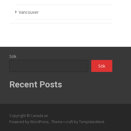
Vancouver
Sök
Sök
Recent Posts
Copyright © Canada.se
Powered by WordPress
, Theme
i-craft
by TemplatesNext.