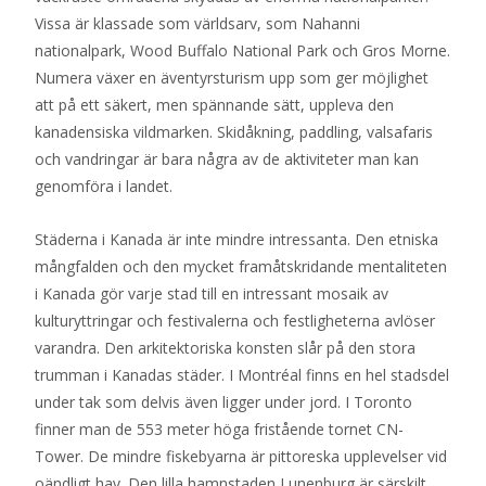
Vissa är klassade som världsarv, som Nahanni
nationalpark, Wood Buffalo National Park och Gros Morne.
Numera växer en äventyrsturism upp som ger möjlighet
att på ett säkert, men spännande sätt, uppleva den
kanadensiska vildmarken. Skidåkning, paddling, valsafaris
och vandringar är bara några av de aktiviteter man kan
genomföra i landet.
Städerna i Kanada är inte mindre intressanta. Den etniska
mångfalden och den mycket framåtskridande mentaliteten
i Kanada gör varje stad till en intressant mosaik av
kulturyttringar och festivalerna och festligheterna avlöser
varandra. Den arkitektoriska konsten slår på den stora
trumman i Kanadas städer. I Montréal finns en hel stadsdel
under tak som delvis även ligger under jord. I Toronto
finner man de 553 meter höga fristående tornet CN-
Tower. De mindre fiskebyarna är pittoreska upplevelser vid
oändligt hav. Den lilla hamnstaden Lunenburg är särskilt